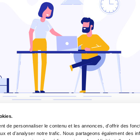
okies.
olé, une erreur s'est produ
t de personnaliser le contenu et les annonces, d'offrir des fonct
ux et d'analyser notre trafic. Nous partageons également des in